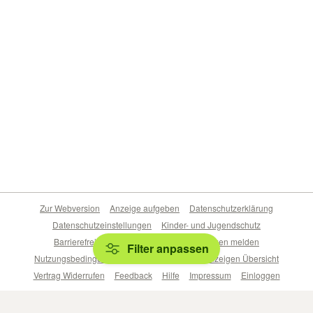
Zur Webversion
Anzeige aufgeben
Datenschutzerklärung
Datenschutzeinstellungen
Kinder- und Jugendschutz
Barrierefreiheitserklärung
Sicherheitslücken melden
Filter anpassen
Nutzungsbedingungen
Beliebte Suchen
Anzeigen Übersicht
Vertrag Widerrufen
Feedback
Hilfe
Impressum
Einloggen