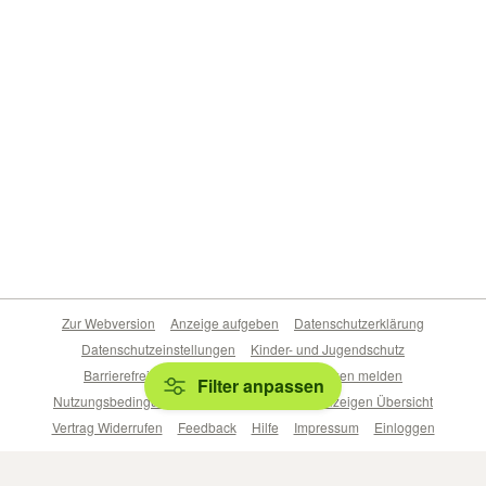
Zur Webversion
Anzeige aufgeben
Datenschutzerklärung
Datenschutzeinstellungen
Kinder- und Jugendschutz
Barrierefreiheitserklärung
Sicherheitslücken melden
Filter anpassen
Nutzungsbedingungen
Beliebte Suchen
Anzeigen Übersicht
Vertrag Widerrufen
Feedback
Hilfe
Impressum
Einloggen