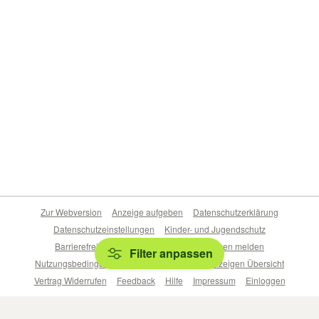
Zur Webversion
Anzeige aufgeben
Datenschutzerklärung
Datenschutzeinstellungen
Kinder- und Jugendschutz
Barrierefreiheitserklärung
Sicherheitslücken melden
Filter anpassen
Nutzungsbedingungen
Beliebte Suchen
Anzeigen Übersicht
Vertrag Widerrufen
Feedback
Hilfe
Impressum
Einloggen