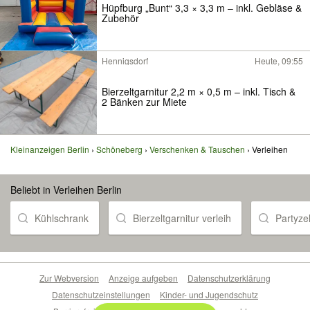
Hüpfburg „Bunt“ 3,3 × 3,3 m – inkl. Gebläse &
Zubehör
Hennigsdorf
Heute, 09:55
Bierzeltgarnitur 2,2 m × 0,5 m – inkl. Tisch &
2 Bänken zur Miete
Kleinanzeigen Berlin
Schöneberg
Verschenken & Tauschen
Verleihen
Beliebt in Verleihen Berlin
Kühlschrank
Bierzeltgarnitur verleih
Partyze
Zur Webversion
Anzeige aufgeben
Datenschutzerklärung
Datenschutzeinstellungen
Kinder- und Jugendschutz