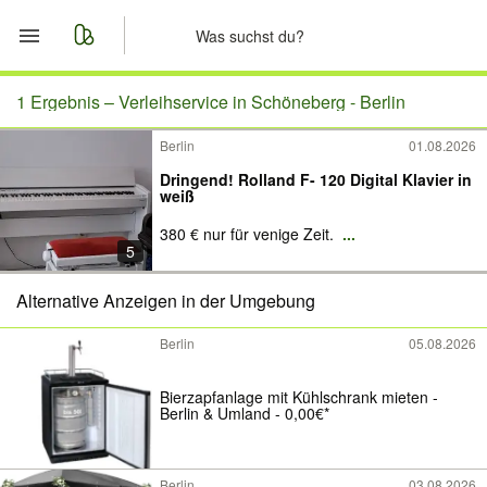
Start
1 Ergebnis –
Verleihservice in Schöneberg - Berlin
Berlin
01.08.2026
Merkliste
Dringend! Rolland F- 120 Digital Klavier in
weiß
Nachrichten
380 € nur für venige Zeit.
...
5
Anzeige aufgeben
Alternative Anzeigen in der Umgebung
Berlin
05.08.2026
Bierzapfanlage mit Kühlschrank mieten -
Berlin & Umland - 0,00€*
Berlin
03.08.2026