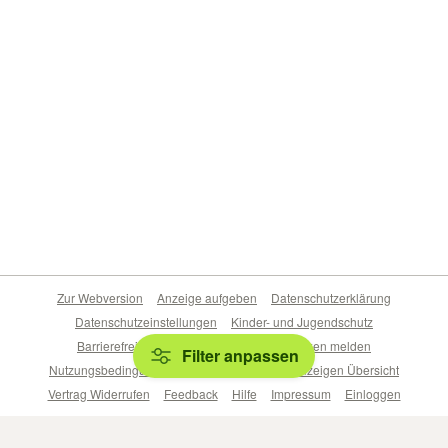
Zur Webversion
Anzeige aufgeben
Datenschutzerklärung
Datenschutzeinstellungen
Kinder- und Jugendschutz
Barrierefreiheitserklärung
Sicherheitslücken melden
Filter anpassen
Nutzungsbedingungen
Beliebte Suchen
Anzeigen Übersicht
Vertrag Widerrufen
Feedback
Hilfe
Impressum
Einloggen