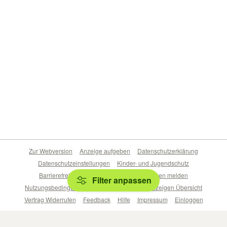
Zur Webversion
Anzeige aufgeben
Datenschutzerklärung
Datenschutzeinstellungen
Kinder- und Jugendschutz
Barrierefreiheitserklärung
Sicherheitslücken melden
Filter anpassen
Nutzungsbedingungen
Beliebte Suchen
Anzeigen Übersicht
Vertrag Widerrufen
Feedback
Hilfe
Impressum
Einloggen