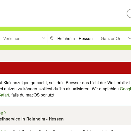
Verleihen
Ganzer Ort
ken um zu suchen, oder Vorschläge mit den Pfeiltasten nach oben/unt
PLZ oder Ort eingeben. Eingabetaste drücke
Suche im Umkreis 
f Kleinanzeigen gemacht, seit dein Browser das Licht der Welt erblickt 
i nutzen zu können, solltest du ihn aktualisieren. Wir empfehlen
Goog
Safari
, falls du macOS benutzt.
en
rleihservice in Reinheim - Hessen