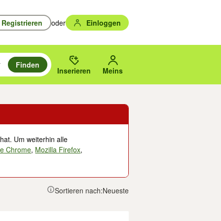
Registrieren
oder
Einloggen
Finden
en durchsuchen und mit Eingabetaste auswählen.
n um zu suchen, oder Vorschläge mit den Pfeiltasten nach oben/unten
des gewählten Orts oder PLZ.
Inserieren
Meins
hat. Um weiterhin alle
le Chrome
,
Mozilla Firefox
,
Sortieren nach:
Neueste