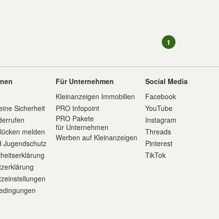
1
onen
Für Unternehmen
Social Media
Kleinanzeigen Immobilien
Facebook
eine Sicherheit
PRO Infopoint
YouTube
PRO Pakete
derrufen
Instagram
für Unternehmen
slücken melden
Threads
Werben auf Kleinanzeigen
d Jugendschutz
Pinterest
iheitserklärung
TikTok
zerklärung
zeinstellungen
edingungen
m