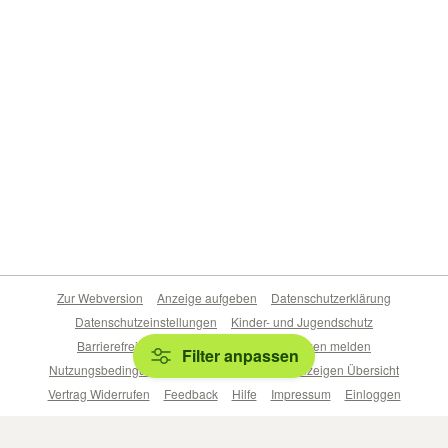
Zur Webversion
Anzeige aufgeben
Datenschutzerklärung
Datenschutzeinstellungen
Kinder- und Jugendschutz
Barrierefreiheitserklärung
Sicherheitslücken melden
Filter anpassen
Nutzungsbedingungen
Beliebte Suchen
Anzeigen Übersicht
Vertrag Widerrufen
Feedback
Hilfe
Impressum
Einloggen