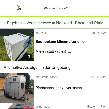
Start
1 Ergebnis –
Verleihservice in Neuwied - Rheinland-Pfalz
Neuwied
18.06.2026
Merkliste
Bautrockner Mieten / Verleihen
Nachrichten
Mieten statt kaufen!
...
3
Anzeige aufgeben
Alternative Anzeigen in der Umgebung
Neustadt (Wied)
01.08.2026
Pferdeanhänger zu vermieten
Windhagen
Gestern, 17:01