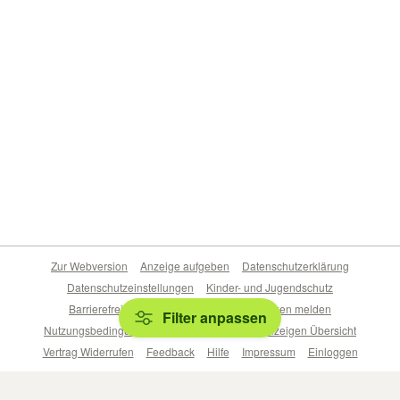
Zur Webversion
Anzeige aufgeben
Datenschutzerklärung
Datenschutzeinstellungen
Kinder- und Jugendschutz
Barrierefreiheitserklärung
Sicherheitslücken melden
Filter anpassen
Nutzungsbedingungen
Beliebte Suchen
Anzeigen Übersicht
Vertrag Widerrufen
Feedback
Hilfe
Impressum
Einloggen