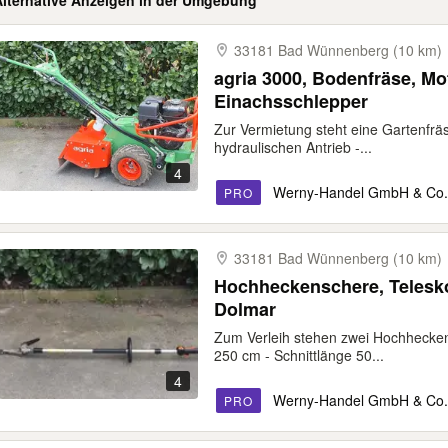
Alternative Anzeigen in der Umgebung
33181 Bad Wünnenberg (10 km)
agria 3000, Bodenfräse, Mot
Einachsschlepper
Zur Vermietung steht eine Gartenfräs
hydraulischen Antrieb -...
4
Werny-Handel GmbH & Co
PRO
33181 Bad Wünnenberg (10 km)
Hochheckenschere, Telesko
Dolmar
Zum Verleih stehen zwei Hochhecken
250 cm - Schnittlänge 50...
4
Werny-Handel GmbH & Co
PRO