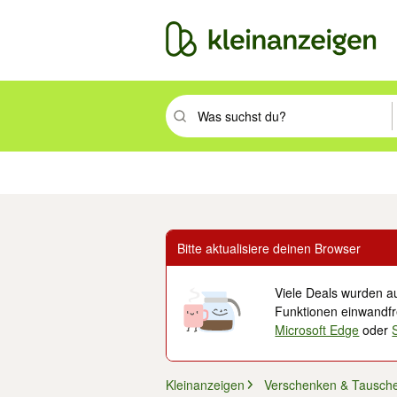
Suchbegriff eingeben. Eingabetaste drüc
Immobilien
Mode & Beauty
Auto, Rad & Boot
Haus & Garten
Jobs
Elek
Bitte aktualisiere deinen Browser
Viele Deals wurden au
Funktionen einwandfre
Microsoft Edge
oder
Kleinanzeigen
Verschenken & Tausch