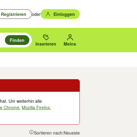
Registrieren
oder
Einloggen
Finden
en durchsuchen und mit Eingabetaste auswählen.
n um zu suchen, oder Vorschläge mit den Pfeiltasten nach oben/unten
des gewählten Orts oder PLZ.
Inserieren
Meins
Musik, Filme & Bücher
Eintrittskarten & Tickets
Dienstleistungen
Versc
hat. Um weiterhin alle
le Chrome
,
Mozilla Firefox
,
Sortieren nach:
Neueste