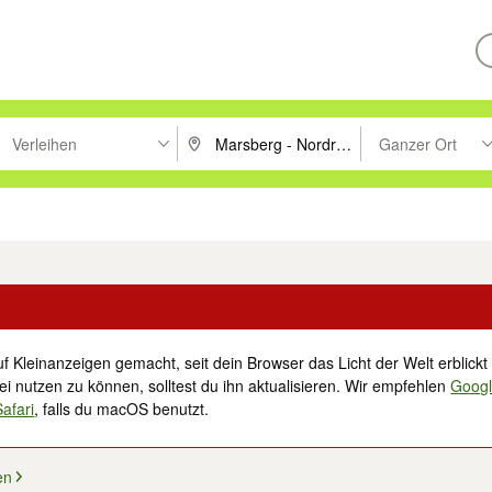
Verleihen
Ganzer Ort
ken um zu suchen, oder Vorschläge mit den Pfeiltasten nach oben/unt
PLZ oder Ort eingeben. Eingabetaste drücke
Suche im Umkreis 
tronik
Familie, Kind & Baby
Haustiere
Freizeit, Hobby & Nachbarschaft
f Kleinanzeigen gemacht, seit dein Browser das Licht der Welt erblickt 
i nutzen zu können, solltest du ihn aktualisieren. Wir empfehlen
Goog
Safari
, falls du macOS benutzt.
en