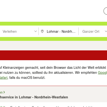
Verleihen
Ganzer Ort
ken um zu suchen, oder Vorschläge mit den Pfeiltasten nach oben/unt
PLZ oder Ort eingeben. Eingabetaste drücke
Suche im Umkreis 
f Kleinanzeigen gemacht, seit dein Browser das Licht der Welt erblickt 
i nutzen zu können, solltest du ihn aktualisieren. Wir empfehlen
Goog
Safari
, falls du macOS benutzt.
en
eihservice in Lohmar - Nordrhein-Westfalen