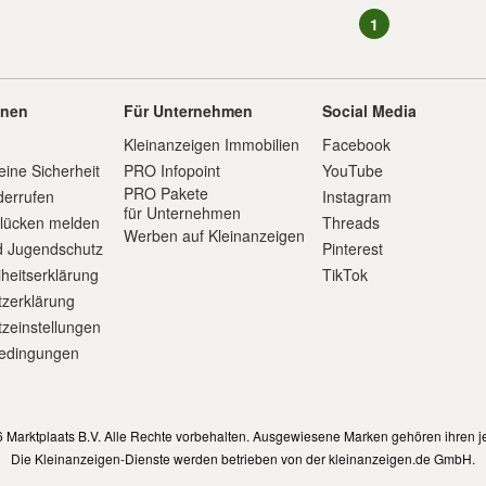
1
onen
Für Unternehmen
Social Media
Kleinanzeigen Immobilien
Facebook
eine Sicherheit
PRO Infopoint
YouTube
PRO Pakete
derrufen
Instagram
für Unternehmen
slücken melden
Threads
Werben auf Kleinanzeigen
d Jugendschutz
Pinterest
iheitserklärung
TikTok
zerklärung
zeinstellungen
edingungen
m
 Marktplaats B.V. Alle Rechte vorbehalten. Ausgewiesene Marken gehören ihren j
Die Kleinanzeigen-Dienste werden betrieben von der kleinanzeigen.de GmbH.