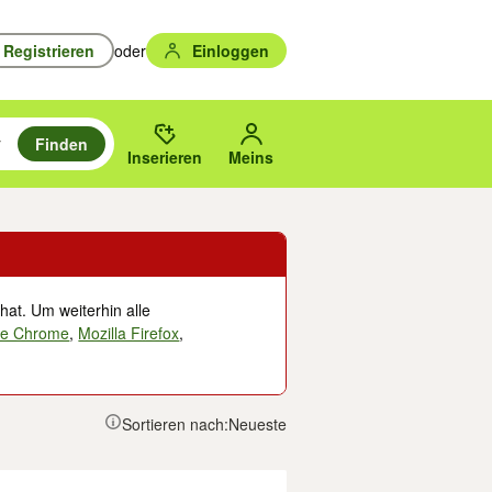
Registrieren
oder
Einloggen
Finden
en durchsuchen und mit Eingabetaste auswählen.
n um zu suchen, oder Vorschläge mit den Pfeiltasten nach oben/unten
des gewählten Orts oder PLZ.
Inserieren
Meins
hat. Um weiterhin alle
le Chrome
,
Mozilla Firefox
,
Sortieren nach:
Neueste