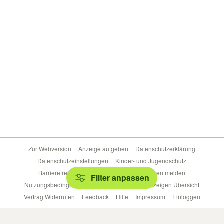
Zur Webversion
Anzeige aufgeben
Datenschutzerklärung
Datenschutzeinstellungen
Kinder- und Jugendschutz
Barrierefreiheitserklärung
Sicherheitslücken melden
Filter anpassen
Nutzungsbedingungen
Beliebte Suchen
Anzeigen Übersicht
Vertrag Widerrufen
Feedback
Hilfe
Impressum
Einloggen