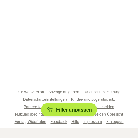
Zur Webversion
Anzeige aufgeben
Datenschutzerklärung
Datenschutzeinstellungen
Kinder- und Jugendschutz
Barrierefreiheitserklärung
Sicherheitslücken melden
Filter anpassen
Nutzungsbedingungen
Beliebte Suchen
Anzeigen Übersicht
Vertrag Widerrufen
Feedback
Hilfe
Impressum
Einloggen