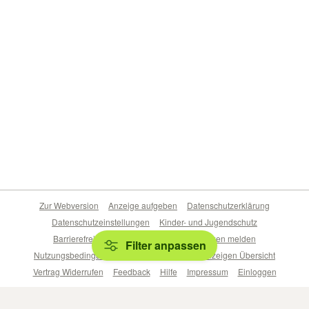
Zur Webversion
Anzeige aufgeben
Datenschutzerklärung
Datenschutzeinstellungen
Kinder- und Jugendschutz
Barrierefreiheitserklärung
Sicherheitslücken melden
Filter anpassen
Nutzungsbedingungen
Beliebte Suchen
Anzeigen Übersicht
Vertrag Widerrufen
Feedback
Hilfe
Impressum
Einloggen