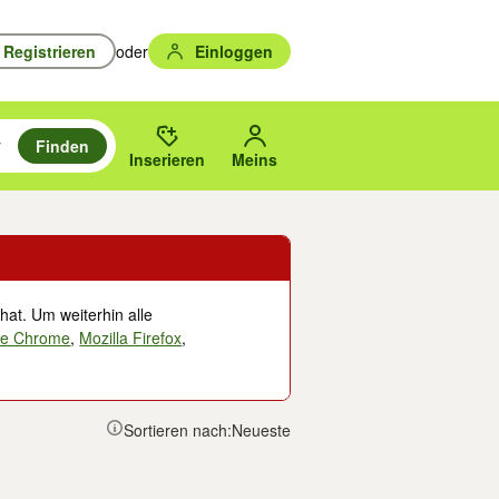
Registrieren
oder
Einloggen
Finden
en durchsuchen und mit Eingabetaste auswählen.
n um zu suchen, oder Vorschläge mit den Pfeiltasten nach oben/unten
des gewählten Orts oder PLZ.
Inserieren
Meins
hat. Um weiterhin alle
le Chrome
,
Mozilla Firefox
,
Sortieren nach:
Neueste