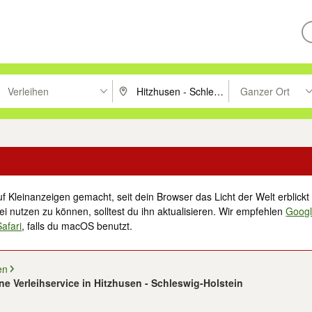
Verleihen
Ganzer Ort
ken um zu suchen, oder Vorschläge mit den Pfeiltasten nach oben/unt
PLZ oder Ort eingeben. Eingabetaste drücke
Suche im Umkreis 
f Kleinanzeigen gemacht, seit dein Browser das Licht der Welt erblickt 
i nutzen zu können, solltest du ihn aktualisieren. Wir empfehlen
Goog
Safari
, falls du macOS benutzt.
en
e Verleihservice in Hitzhusen - Schleswig-Holstein