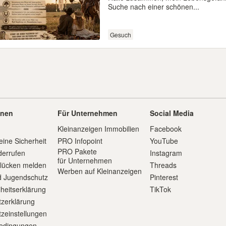
Suche nach einer schönen...
Gesuch
onen
Für Unternehmen
Social Media
Kleinanzeigen Immobilien
Facebook
eine Sicherheit
PRO Infopoint
YouTube
PRO Pakete
derrufen
Instagram
für Unternehmen
slücken melden
Threads
Werben auf Kleinanzeigen
d Jugendschutz
Pinterest
iheitserklärung
TikTok
zerklärung
zeinstellungen
edingungen