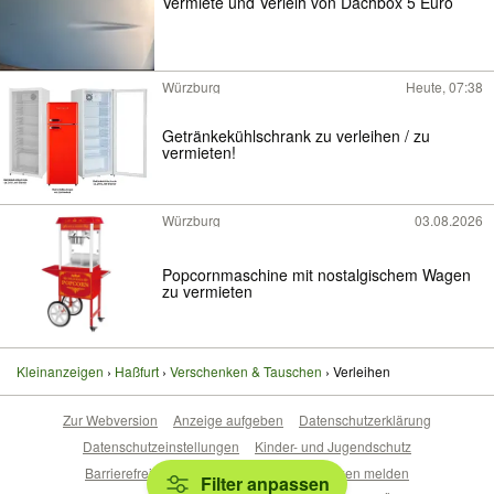
Vermiete und Verleih von Dachbox 5 Euro
Würzburg
Heute, 07:38
Getränkekühlschrank zu verleihen / zu
vermieten!
Würzburg
03.08.2026
Popcornmaschine mit nostalgischem Wagen
zu vermieten
Kleinanzeigen
Haßfurt
Verschenken & Tauschen
Verleihen
Zur Webversion
Anzeige aufgeben
Datenschutzerklärung
Datenschutzeinstellungen
Kinder- und Jugendschutz
Barrierefreiheitserklärung
Sicherheitslücken melden
Filter anpassen