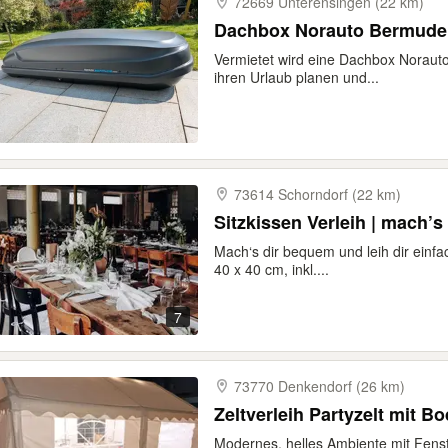
72669 Unterensingen (22 km)
Dachbox Norauto Bermude 4
Vermietet wird eine Dachbox Norauto 
ihren Urlaub planen und...
73614 Schorndorf (22 km)
Sitzkissen Verleih | mach’s
Mach‘s dir bequem und leih dir einfac
40 x 40 cm, inkl....
7
73770 Denkendorf (26 km)
Zeltverleih Partyzelt mit B
Modernes, helles Ambiente mit Fens