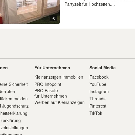
Partyzelt für Hochzeiten,...
6
onen
Für Unternehmen
Social Media
Kleinanzeigen Immobilien
Facebook
eine Sicherheit
PRO Infopoint
YouTube
PRO Pakete
derrufen
Instagram
für Unternehmen
slücken melden
Threads
Werben auf Kleinanzeigen
d Jugendschutz
Pinterest
iheitserklärung
TikTok
zerklärung
zeinstellungen
edingungen