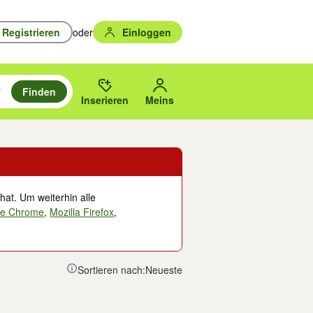
Registrieren
oder
Einloggen
Finden
en durchsuchen und mit Eingabetaste auswählen.
n um zu suchen, oder Vorschläge mit den Pfeiltasten nach oben/unten
des gewählten Orts oder PLZ.
Inserieren
Meins
hat. Um weiterhin alle
le Chrome
,
Mozilla Firefox
,
Sortieren nach:
Neueste