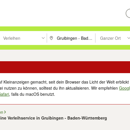
Verleihen
Ganzer Ort
ken um zu suchen, oder Vorschläge mit den Pfeiltasten nach oben/unt
PLZ oder Ort eingeben. Eingabetaste drücke
Suche im Umkreis 
f Kleinanzeigen gemacht, seit dein Browser das Licht der Welt erblickt 
i nutzen zu können, solltest du ihn aktualisieren. Wir empfehlen
Goog
Safari
, falls du macOS benutzt.
en
ine Verleihservice in Gruibingen - Baden-Württemberg