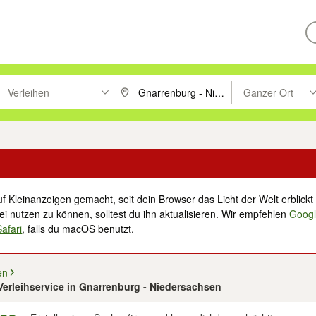
Verleihen
Ganzer Ort
ken um zu suchen, oder Vorschläge mit den Pfeiltasten nach oben/unt
PLZ oder Ort eingeben. Eingabetaste drücke
Suche im Umkreis 
f Kleinanzeigen gemacht, seit dein Browser das Licht der Welt erblickt 
i nutzen zu können, solltest du ihn aktualisieren. Wir empfehlen
Goog
Safari
, falls du macOS benutzt.
en
 Verleihservice in Gnarrenburg - Niedersachsen