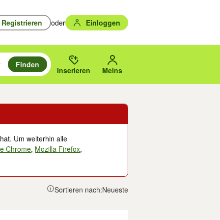
Registrieren
oder
Einloggen
Finden
en durchsuchen und mit Eingabetaste auswählen.
n um zu suchen, oder Vorschläge mit den Pfeiltasten nach oben/unten
des gewählten Orts oder PLZ.
Inserieren
Meins
hat. Um weiterhin alle
le Chrome
,
Mozilla Firefox
,
Sortieren nach:
Neueste