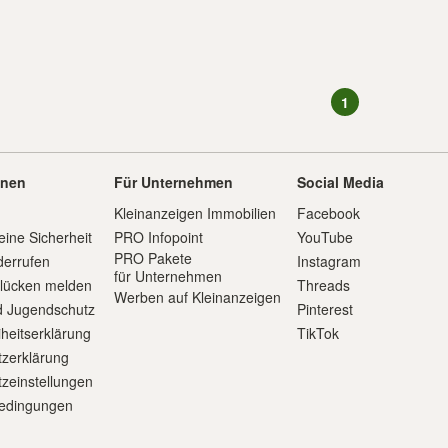
1
onen
Für Unternehmen
Social Media
Kleinanzeigen Immobilien
Facebook
eine Sicherheit
PRO Infopoint
YouTube
PRO Pakete
derrufen
Instagram
für Unternehmen
slücken melden
Threads
Werben auf Kleinanzeigen
d Jugendschutz
Pinterest
iheitserklärung
TikTok
zerklärung
zeinstellungen
edingungen
m