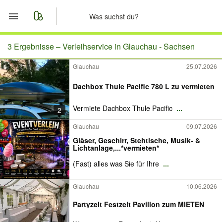
Start
3 Ergebnisse –
Verleihservice in Glauchau - Sachsen
Glauchau
25.07.2026
Merkliste
Dachbox Thule Pacific 780 L zu vermieten
Nachrichten
Vermiete Dachbox Thule Pacific
...
2
Anzeige aufgeben
Glauchau
09.07.2026
Gläser, Geschirr, Stehtische, Musik- &
Lichtanlage,...*vermieten*
(Fast) alles was Sie für Ihre
...
Glauchau
10.06.2026
Partyzelt Festzelt Pavillon zum MIETEN