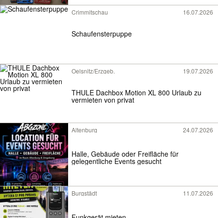
Crimmitschau
16.07.2026
Schaufensterpuppe
Oelsnitz/Erzgeb.
19.07.2026
THULE Dachbox Motion XL 800 Urlaub zu
vermieten von privat
Altenburg
24.07.2026
Halle, Gebäude oder Freifläche für
gelegentliche Events gesucht
Burgstädt
11.07.2026
Funkgerät mieten