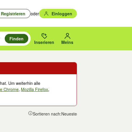
Registrieren
oder
Einloggen
Finden
en durchsuchen und mit Eingabetaste auswählen.
n um zu suchen, oder Vorschläge mit den Pfeiltasten nach oben/unten
des gewählten Orts oder PLZ.
Inserieren
Meins
hat. Um weiterhin alle
le Chrome
,
Mozilla Firefox
,
Sortieren nach:
Neueste