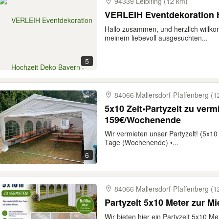
94339 Leiblfing (12 km)
VERLEIH Eventdekoration 
Hallo zusammen, und herzlich willko
meinem liebevoll ausgesuchten...
5
84066 Mallersdorf-​Pfaffenberg (1
5x10 Zelt•Partyzelt zu verm
159€/Wochenende
Wir vermieten unser Partyzelt! (5x10 
Tage (Wochenende) •...
6
84066 Mallersdorf-​Pfaffenberg (1
Wir bieten hier ein Partyzelt 5x10 Me