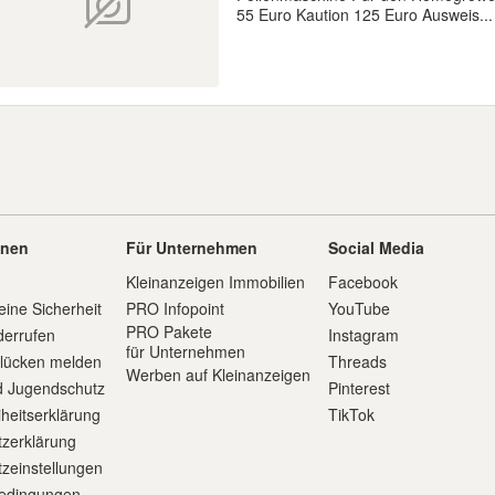
55 Euro Kaution 125 Euro Ausweis...
onen
Für Unternehmen
Social Media
Kleinanzeigen Immobilien
Facebook
eine Sicherheit
PRO Infopoint
YouTube
PRO Pakete
derrufen
Instagram
für Unternehmen
slücken melden
Threads
Werben auf Kleinanzeigen
d Jugendschutz
Pinterest
iheitserklärung
TikTok
zerklärung
zeinstellungen
edingungen