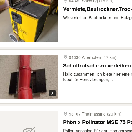
94330 Salching (15 km)
Vermiete,Bautrockner,Trock
Wir verleihen Bautrockner und Heizg
94330 Aiterhofen (17 km)
Schuttrutsche zu verleihen
Hallo zusammen, ich biete hier eine 
Ideal für Renovierungen,...
3
93107 Thalmassing (20 km)
Phö
Pollenmaschine Für den Homegrowe