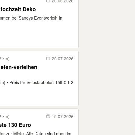
20.06.2026
Hochzeit Deko
mmen bei Sandys Eventverleih In
2 km)
29.07.2026
ieten•verleihen
m) • Preis für Selbstabholer: 159 € 1-3
2 km)
15.07.2026
Partyzelt 5x10 Meter zur Miete 130 Euro
ter zur Miete. Alle Daten sind oben im