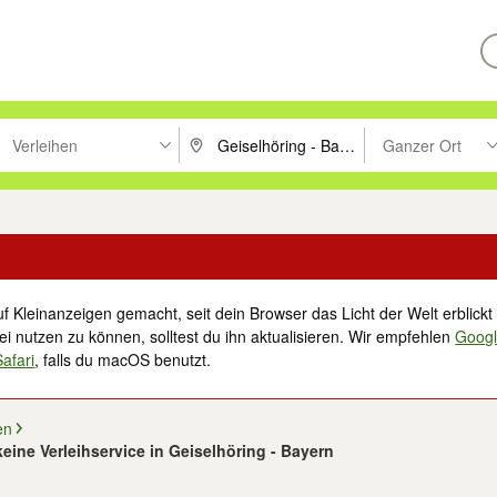
Verleihen
Ganzer Ort
ken um zu suchen, oder Vorschläge mit den Pfeiltasten nach oben/unt
PLZ oder Ort eingeben. Eingabetaste drücke
Suche im Umkreis 
f Kleinanzeigen gemacht, seit dein Browser das Licht der Welt erblickt 
i nutzen zu können, solltest du ihn aktualisieren. Wir empfehlen
Goog
Safari
, falls du macOS benutzt.
en
eine Verleihservice in Geiselhöring - Bayern