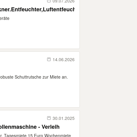
09.07.2026
ner.Entfeuchter,Luftentfeuchter,Trotec
eräte
14.06.2026
robuste Schuttrutsche zur Miete an.
30.01.2025
nix Polinator MSE 75 Pollenmaschine - Verleih
r. Tagesmiete 15 Euro Wochenmiete