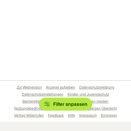
Zur Webversion
Anzeige aufgeben
Datenschutzerklärung
Datenschutzeinstellungen
Kinder- und Jugendschutz
Barrierefreiheitserklärung
Sicherheitslücken melden
Filter anpassen
Nutzungsbedingungen
Beliebte Suchen
Anzeigen Übersicht
Vertrag Widerrufen
Feedback
Hilfe
Impressum
Einloggen