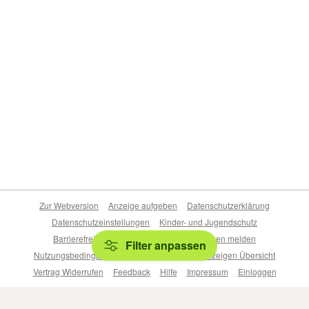
Zur Webversion
Anzeige aufgeben
Datenschutzerklärung
Datenschutzeinstellungen
Kinder- und Jugendschutz
Barrierefreiheitserklärung
Sicherheitslücken melden
Filter anpassen
Nutzungsbedingungen
Beliebte Suchen
Anzeigen Übersicht
Vertrag Widerrufen
Feedback
Hilfe
Impressum
Einloggen