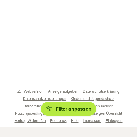
Zur Webversion
Anzeige aufgeben
Datenschutzerklärung
Datenschutzeinstellungen
Kinder- und Jugendschutz
Barrierefreiheitserklärung
Sicherheitslücken melden
Filter anpassen
Nutzungsbedingungen
Beliebte Suchen
Anzeigen Übersicht
Vertrag Widerrufen
Feedback
Hilfe
Impressum
Einloggen