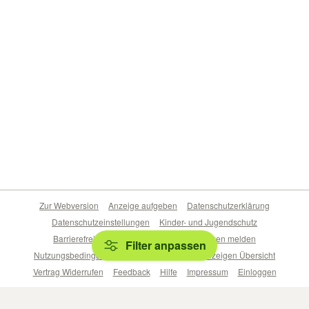
Zur Webversion
Anzeige aufgeben
Datenschutzerklärung
Datenschutzeinstellungen
Kinder- und Jugendschutz
Barrierefreiheitserklärung
Sicherheitslücken melden
Filter anpassen
Nutzungsbedingungen
Beliebte Suchen
Anzeigen Übersicht
Vertrag Widerrufen
Feedback
Hilfe
Impressum
Einloggen