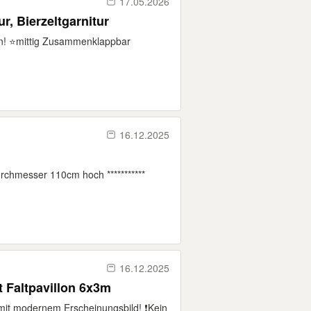
17.05.2026
r, Bierzeltgarnitur
en! ⭐️mittig Zusammenklappbar
16.12.2025
rchmesser 110cm hoch ***********
16.12.2025
t Faltpavillon 6x3m
 mit modernem Erscheinungsbild! ❗️Kein