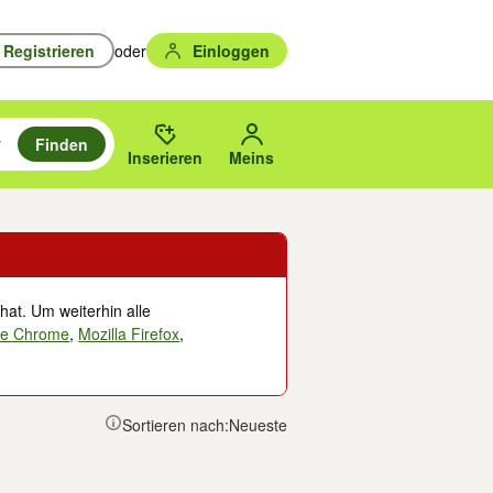
Registrieren
oder
Einloggen
Finden
en durchsuchen und mit Eingabetaste auswählen.
n um zu suchen, oder Vorschläge mit den Pfeiltasten nach oben/unten
des gewählten Orts oder PLZ.
Inserieren
Meins
hat. Um weiterhin alle
le Chrome
,
Mozilla Firefox
,
Sortieren nach:
Neueste