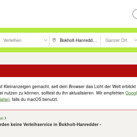
Verleihen
Ganzer Ort
ken um zu suchen, oder Vorschläge mit den Pfeiltasten nach oben/unt
PLZ oder Ort eingeben. Eingabetaste drücke
Suche im Umkreis 
f Kleinanzeigen gemacht, seit dein Browser das Licht der Welt erblickt 
i nutzen zu können, solltest du ihn aktualisieren. Wir empfehlen
Goog
Safari
, falls du macOS benutzt.
en
rden keine Verleihservice in Bokholt-Hanredder -