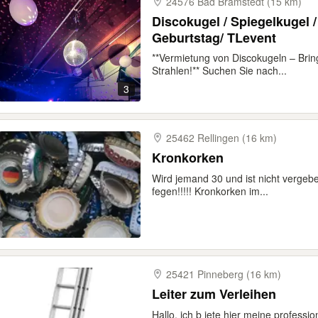
24576 Bad Bramstedt (15 km)
Discokugel / Spiegelkugel / 
Geburtstag/ TLevent
**Vermietung von Discokugeln – Brin
Strahlen!** Suchen Sie nach...
3
25462 Rellingen (16 km)
Kronkorken
Wird jemand 30 und ist nicht verge
fegen!!!!! Kronkorken im...
25421 Pinneberg (16 km)
Leiter zum Verleihen
Hallo, ich b iete hier meine professio