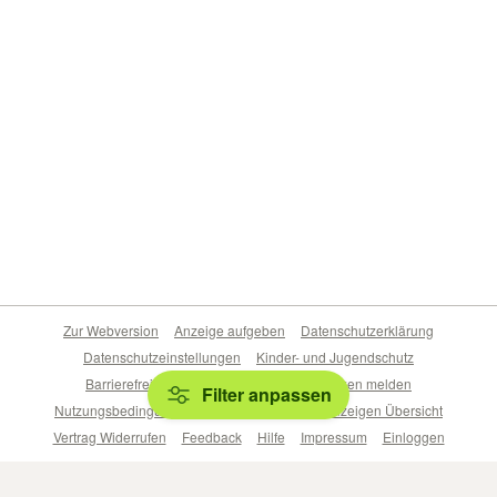
Zur Webversion
Anzeige aufgeben
Datenschutzerklärung
Datenschutzeinstellungen
Kinder- und Jugendschutz
Barrierefreiheitserklärung
Sicherheitslücken melden
Filter anpassen
Nutzungsbedingungen
Beliebte Suchen
Anzeigen Übersicht
Vertrag Widerrufen
Feedback
Hilfe
Impressum
Einloggen