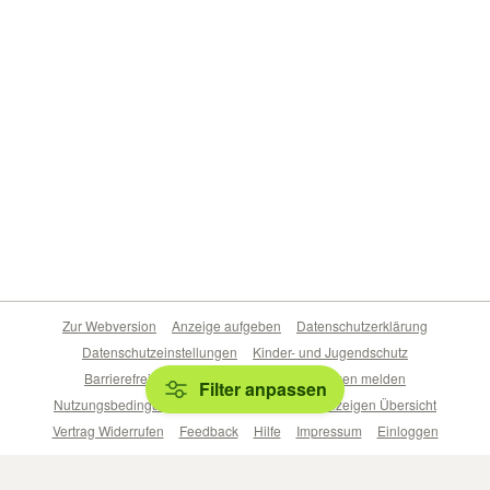
Zur Webversion
Anzeige aufgeben
Datenschutzerklärung
Datenschutzeinstellungen
Kinder- und Jugendschutz
Barrierefreiheitserklärung
Sicherheitslücken melden
Filter anpassen
Nutzungsbedingungen
Beliebte Suchen
Anzeigen Übersicht
Vertrag Widerrufen
Feedback
Hilfe
Impressum
Einloggen