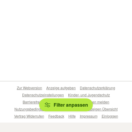
Zur Webversion
Anzeige aufgeben
Datenschutzerklärung
Datenschutzeinstellungen
Kinder- und Jugendschutz
Barrierefreiheitserklärung
Sicherheitslücken melden
Filter anpassen
Nutzungsbedingungen
Beliebte Suchen
Anzeigen Übersicht
Vertrag Widerrufen
Feedback
Hilfe
Impressum
Einloggen