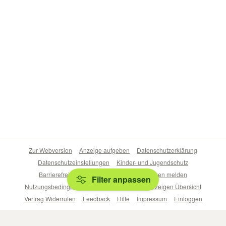
Zur Webversion
Anzeige aufgeben
Datenschutzerklärung
Datenschutzeinstellungen
Kinder- und Jugendschutz
Barrierefreiheitserklärung
Sicherheitslücken melden
Filter anpassen
Nutzungsbedingungen
Beliebte Suchen
Anzeigen Übersicht
Vertrag Widerrufen
Feedback
Hilfe
Impressum
Einloggen