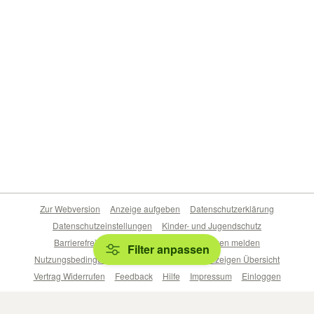
Zur Webversion
Anzeige aufgeben
Datenschutzerklärung
Datenschutzeinstellungen
Kinder- und Jugendschutz
Barrierefreiheitserklärung
Sicherheitslücken melden
Filter anpassen
Nutzungsbedingungen
Beliebte Suchen
Anzeigen Übersicht
Vertrag Widerrufen
Feedback
Hilfe
Impressum
Einloggen