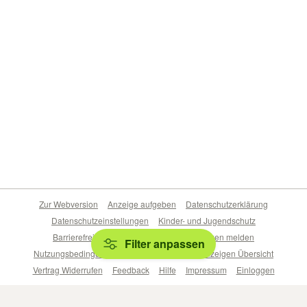
Zur Webversion
Anzeige aufgeben
Datenschutzerklärung
Datenschutzeinstellungen
Kinder- und Jugendschutz
Barrierefreiheitserklärung
Sicherheitslücken melden
Filter anpassen
Nutzungsbedingungen
Beliebte Suchen
Anzeigen Übersicht
Vertrag Widerrufen
Feedback
Hilfe
Impressum
Einloggen