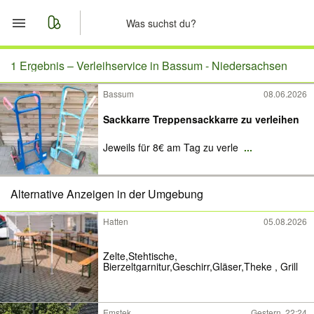
Start
1 Ergebnis –
Verleihservice in Bassum - Niedersachsen
Bassum
08.06.2026
Merkliste
Sackkarre Treppensackkarre zu verleihen
Nachrichten
Jeweils für 8€ am Tag zu verle
...
Anzeige aufgeben
Alternative Anzeigen in der Umgebung
Hatten
05.08.2026
Zelte,Stehtische,
Bierzeltgarnitur,Geschirr,Gläser,Theke , Grill
Emstek
Gestern, 22:24