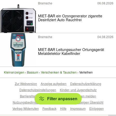
Bramsche
06.08.2026
MIET-BAR ein Ozongenerator zigarette
Desinfiziert Auto Rauchfrei
Bramsche
04.08.2026
MIET-BAR Leitungssucher Ortungsgerät
Metaldetektor Kabelfinder
Kleinanzeigen
Bassum
Verschenken & Tauschen
Verleihen
Zur Webversion
Anzeige aufgeben
Datenschutzerklärung
Datenschutzeinstellungen
Kinder- und Jugendschutz
Barrierefreiheitserklärung
Sicherheitslücken melden
Filter anpassen
Nutzungsbedingungen
Beliebte Suchen
Anzeigen Übersicht
Vertrag Widerrufen
Feedback
Hilfe
Impressum
Einloggen