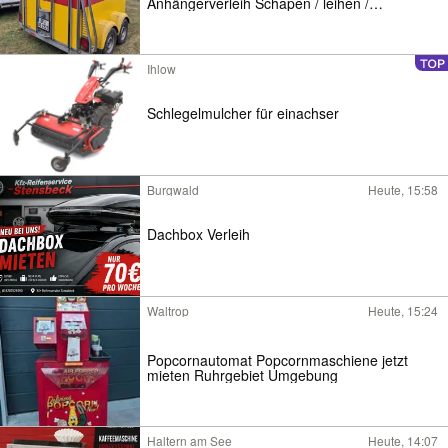
Anhängerverleih Schapen / leihen /
Vermietung / Verleih
Ihlow
Schlegelmulcher für einachser
Burgwald
Heute, 15:58
Dachbox Verleih
Waltrop
Heute, 15:24
Popcornautomat Popcornmaschiene jetzt
mieten Ruhrgebiet Umgebung
Haltern am See
Heute, 14:07