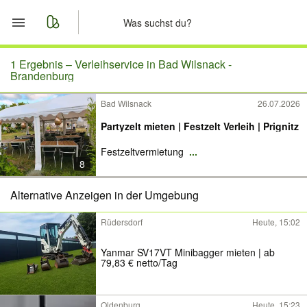
Start
1 Ergebnis –
Verleihservice in Bad Wilsnack -
Brandenburg
Merkliste
Bad Wilsnack
26.07.2026
Partyzelt mieten | Festzelt Verleih | Prignitz
Nachrichten
Festzeltvermietung
...
Anzeige aufgeben
8
Alternative Anzeigen in der Umgebung
Rüdersdorf
Heute, 15:02
Yanmar SV17VT Minibagger mieten | ab
79,83 € netto/Tag
Oldenburg
Heute, 15:23