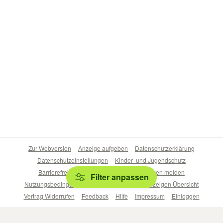
Zur Webversion
Anzeige aufgeben
Datenschutzerklärung
Datenschutzeinstellungen
Kinder- und Jugendschutz
Barrierefreiheitserklärung
Sicherheitslücken melden
Filter anpassen
Nutzungsbedingungen
Beliebte Suchen
Anzeigen Übersicht
Vertrag Widerrufen
Feedback
Hilfe
Impressum
Einloggen