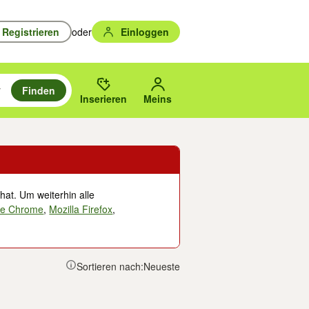
Registrieren
oder
Einloggen
Finden
en durchsuchen und mit Eingabetaste auswählen.
n um zu suchen, oder Vorschläge mit den Pfeiltasten nach oben/unten
des gewählten Orts oder PLZ.
Inserieren
Meins
hat. Um weiterhin alle
le Chrome
,
Mozilla Firefox
,
Sortieren nach:
Neueste