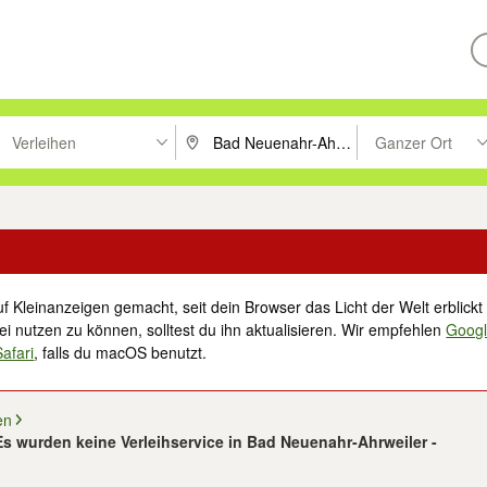
Verleihen
Ganzer Ort
ken um zu suchen, oder Vorschläge mit den Pfeiltasten nach oben/unt
PLZ oder Ort eingeben. Eingabetaste drücke
Suche im Umkreis 
f Kleinanzeigen gemacht, seit dein Browser das Licht der Welt erblickt 
i nutzen zu können, solltest du ihn aktualisieren. Wir empfehlen
Goog
Safari
, falls du macOS benutzt.
en
Es wurden keine Verleihservice in Bad Neuenahr-Ahrweiler -