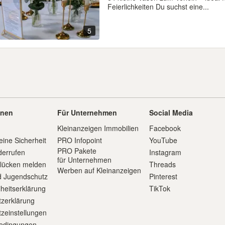
Feierlichkeiten Du suchst eine...
5
onen
Für Unternehmen
Social Media
Kleinanzeigen Immobilien
Facebook
eine Sicherheit
PRO Infopoint
YouTube
PRO Pakete
derrufen
Instagram
für Unternehmen
slücken melden
Threads
Werben auf Kleinanzeigen
d Jugendschutz
Pinterest
iheitserklärung
TikTok
zerklärung
zeinstellungen
edingungen