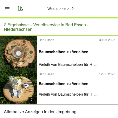
Start
2 Ergebnisse –
Verleihservice in Bad Essen -
Niedersachsen
Merkliste
Bad Essen
30.06.2025
Nachrichten
Baumscheiben zu Verleihen
Anzeige aufgeben
Verleih von Baumscheiben für H
...
4
Bad Essen
12.05.2023
Baumscheiben zu Verleihen
Verleih von Baumscheiben für H
...
7
Alternative Anzeigen in der Umgebung