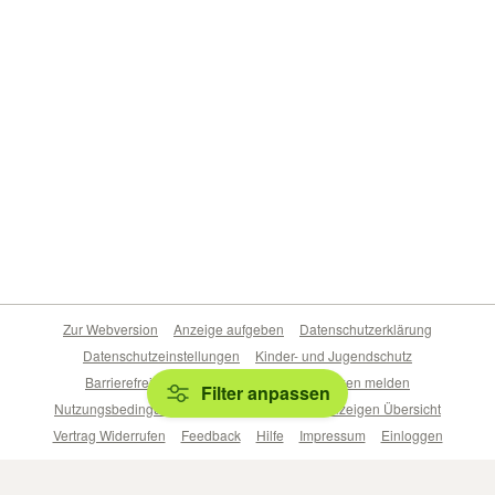
Zur Webversion
Anzeige aufgeben
Datenschutzerklärung
Datenschutzeinstellungen
Kinder- und Jugendschutz
Barrierefreiheitserklärung
Sicherheitslücken melden
Filter anpassen
Nutzungsbedingungen
Beliebte Suchen
Anzeigen Übersicht
Vertrag Widerrufen
Feedback
Hilfe
Impressum
Einloggen