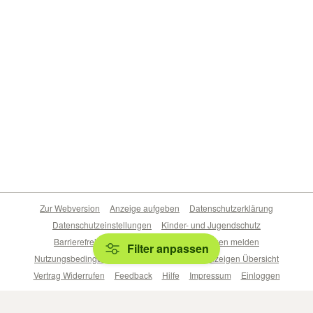
Zur Webversion
Anzeige aufgeben
Datenschutzerklärung
Datenschutzeinstellungen
Kinder- und Jugendschutz
Barrierefreiheitserklärung
Sicherheitslücken melden
Filter anpassen
Nutzungsbedingungen
Beliebte Suchen
Anzeigen Übersicht
Vertrag Widerrufen
Feedback
Hilfe
Impressum
Einloggen