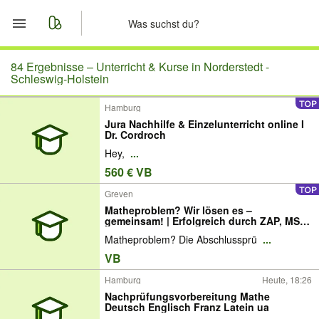
Start
84 Ergebnisse –
Unterricht & Kurse in Norderstedt -
Schleswig-Holstein
Merkliste
Hamburg
Jura Nachhilfe & Einzelunterricht online I
Nachrichten
Dr. Cordroch
Hey,
...
Anzeige aufgeben
560 € VB
Greven
Matheproblem? Wir lösen es –
gemeinsam! | Erfolgreich durch ZAP, MSA,
Abitur & Abschlussprüfungen in
Matheproblem? Die Abschlussprü
...
Mathematik
VB
Hamburg
Heute, 18:26
Nachprüfungsvorbereitung Mathe
Deutsch Englisch Franz Latein ua