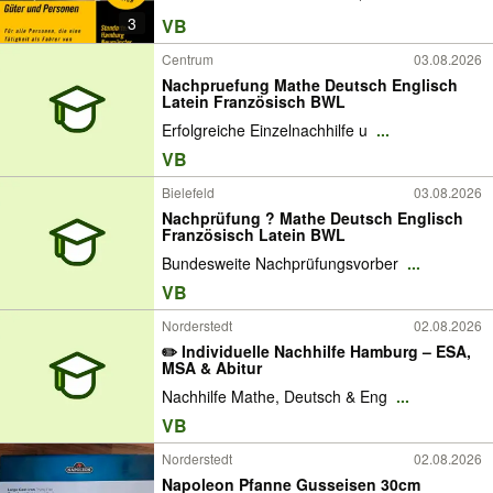
3
VB
Centrum
03.08.2026
Nachpruefung Mathe Deutsch Englisch
Latein Französisch BWL
Erfolgreiche Einzelnachhilfe u
...
VB
Bielefeld
03.08.2026
Nachprüfung ? Mathe Deutsch Englisch
Französisch Latein BWL
Bundesweite Nachprüfungsvorber
...
VB
Norderstedt
02.08.2026
✏️ Individuelle Nachhilfe Hamburg – ESA,
MSA & Abitur
Nachhilfe Mathe, Deutsch & Eng
...
VB
Norderstedt
02.08.2026
Napoleon Pfanne Gusseisen 30cm