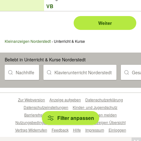
VB
Weiter
Kleinanzeigen Norderstedt
Unterricht & Kurse
Beliebt in Unterricht & Kurse Norderstedt
Nachhilfe
Klavierunterricht Norderstedt
Gesa
Zur Webversion
Anzeige aufgeben
Datenschutzerklärung
Datenschutzeinstellungen
Kinder- und Jugendschutz
Barrierefreiheitserklärung
Sicherheitslücken melden
Filter anpassen
Nutzungsbedingungen
Beliebte Suchen
Anzeigen Übersicht
Vertrag Widerrufen
Feedback
Hilfe
Impressum
Einloggen