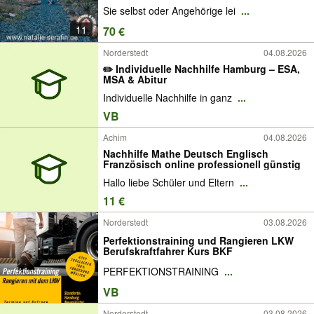
Sie selbst oder Angehörige lei
...
11
70 €
Norderstedt
04.08.2026
✏️ Individuelle Nachhilfe Hamburg – ESA,
MSA & Abitur
Individuelle Nachhilfe in ganz
...
VB
Achim
04.08.2026
Nachhilfe Mathe Deutsch Englisch
Französisch online professionell günstig
Hallo liebe Schüler und Eltern
...
11 €
Norderstedt
03.08.2026
Perfektionstraining und Rangieren LKW
Berufskraftfahrer Kurs BKF
PERFEKTIONSTRAINING
...
VB
Norderstedt
03.08.2026