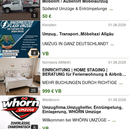
Möbellift / Außenlift Möbelaufzug
Südwind Umzüge & Entrümpelunge
...
5
50 €
Kempten
01.08.2026
Umzug.. Transport..Möbeltaxi Allgäu
UMZUG IN GANZ DEUTSCHLAND?
...
4
VB
Nürnberg (Mittelfr)
01.08.2026
EINRICHTUNG | HOME STAGING |
BERATUNG für Ferienwohnung & Airbnb |
GESTALTUNGSPROFI | professioneller
MEHR BUCHUNGEN DURCH RICHTIGE
...
INNENEINRICHTER für
GEWERBEIMMOBILIE,
25
999 € VB
EIGENTUMSWOHNUNG, FERIENHAUS,
AUSLANDSIMMOBILIE, HOTEL
Waldbronn
01.08.2026
Umzugfirma,Umzughelfer, Entrümpelung,
Einlagerung, WHÖRN Umzüge
Willkommen bei WHÖRN UMZÜGE –
...
5
VB