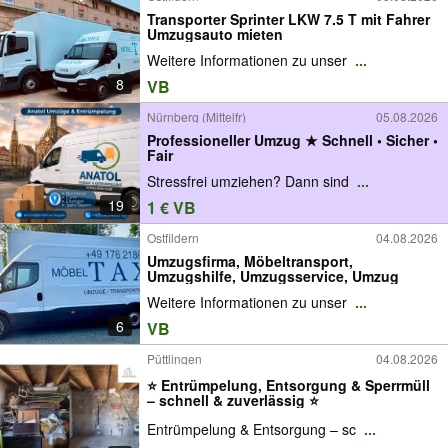
Transporter Sprinter LKW 7.5 T mit Fahrer
Umzugsauto mieten
Weitere Informationen zu unser
...
8
VB
Nürnberg (Mittelfr)
05.08.2026
Professioneller Umzug ★ Schnell • Sicher •
Fair
Stressfrei umziehen? Dann sind
...
19
1 € VB
Ostfildern
04.08.2026
Umzugsfirma, Möbeltransport,
Umzugshilfe, Umzugsservice, Umzug
Weitere Informationen zu unser
...
6
VB
Püttlingen
04.08.2026
⭐ Entrümpelung, Entsorgung & Sperrmüll
– schnell & zuverlässig ⭐
Entrümpelung & Entsorgung – sc
...