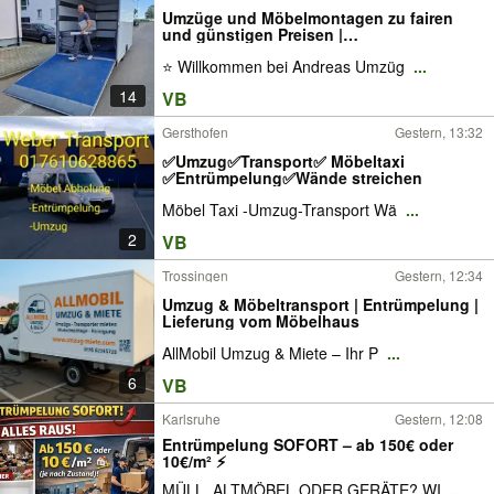
Umzüge und Möbelmontagen zu fairen
und günstigen Preisen |
Umzugsunternehmen, Umzugshelfer,
⭐ Willkommen bei Andreas Umzüg
...
Umzugsfirma, Möbelaufbau,
Umzugsservice |
14
VB
Gersthofen
Gestern, 13:32
✅Umzug✅Transport✅ Möbeltaxi
✅Entrümpelung✅Wände streichen
Möbel Taxi -Umzug-Transport Wä
...
2
VB
Trossingen
Gestern, 12:34
Umzug & Möbeltransport | Entrümpelung |
Lieferung vom Möbelhaus
AllMobil Umzug & Miete – Ihr P
...
6
VB
Karlsruhe
Gestern, 12:08
Entrümpelung SOFORT – ab 150€ oder
10€/m² ⚡
MÜLL, ALTMÖBEL ODER GERÄTE? WI
...