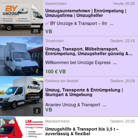
Saarbrücken
Heute, 00:38
Umzugsunternehmen | Entrümpelung |
Umzugsfirma | Umzughelfer
✅ BY Umzüge & Transport – Ihr
...
20
VB
Trossingen
Gestern, 22:18
Umzug, Transport, Möbeltransport,
Entrümpelung, Umzugshelfer günstig &
schnell
Willkommen bei Umzüge Express
...
2
100 € VB
Freiberg am Neckar
Gestern, 20:58
Umzug, Transporte & Entrümpelung |
Stuttgart & Umgebung
Ananiev Umzug & Transport
...
VB
2
Mainbernheim
Gestern, 20:02
Umzugshilfe & Transport bis 3,5 t –
zuverlässig & flexibel