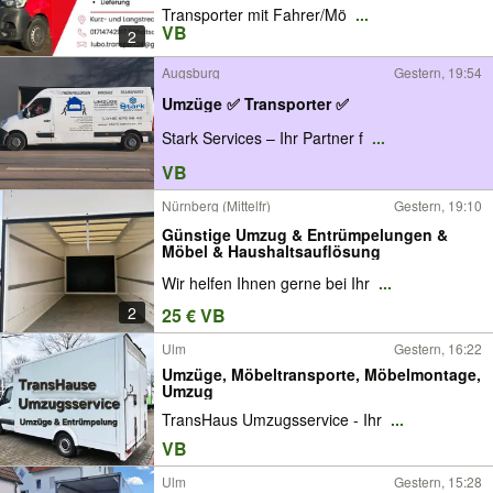
Transporter mit Fahrer/Mö
...
VB
2
Augsburg
Gestern, 19:54
Umzüge ✅ Transporter ✅
Stark Services – Ihr Partner f
...
VB
Nürnberg (Mittelfr)
Gestern, 19:10
Günstige Umzug & Entrümpelungen &
Möbel & Haushaltsauflösung
Wir helfen Ihnen gerne bei Ihr
...
2
25 € VB
Ulm
Gestern, 16:22
Umzüge, Möbeltransporte, Möbelmontage,
Umzug
TransHaus Umzugsservice - Ihr
...
VB
Ulm
Gestern, 15:28