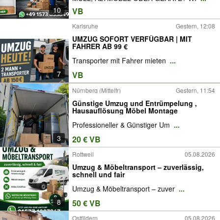
10
VB
Karlsruhe
Gestern, 12:08
UMZUG SOFORT VERFÜGBAR | MIT
FAHRER AB 99 €
Transporter mit Fahrer mieten
...
7
VB
Nürnberg (Mittelfr)
Gestern, 11:54
Günstige Umzug und Entrümpelung ,
Hausauflösung Möbel Montage
Professioneller & Günstiger Um
...
3
20 € VB
Rottweil
05.08.2026
Umzug & Möbeltransport – zuverlässig,
schnell und fair
Umzug & Möbeltransport – zuver
...
8
50 € VB
Ostfildern
05.08.2026