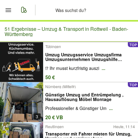
Start
51 Ergebnisse –
Umzug & Transport in Rottweil - Baden-
Württemberg
Merkliste
Tübingen
Umzug Umzugsservice Umzugsfirma
Nachrichten
Umzugsunternehmen Umzugshilfe
Umzugshelfer Montage, Transport, Möbel -
⁉️ Ihr musst kurzfristig auszi
...
Moving service, furniture, transportation,
Anzeige aufgeben
50 €
Nürnberg (Mittelfr)
Günstige Umzug und Entrümpelung ,
Hausauflösung Möbel Montage
Professioneller & Günstiger Um
...
3
20 € VB
Reutlingen
Heute, 11:14
Transporter mit Fahrer mieten für Umzug,