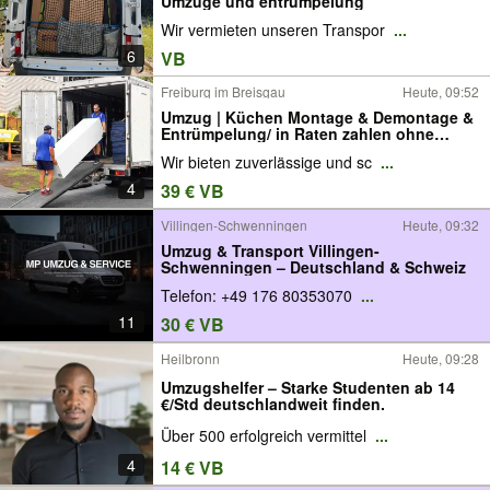
Umzüge und entrümpelung
Wir vermieten unseren Transpor
...
6
VB
Freiburg im Breisgau
Heute, 09:52
Umzug | Küchen Montage & Demontage &
Entrümpelung/ in Raten zahlen ohne
Zinsen
Wir bieten zuverlässige und sc
...
4
39 € VB
Villingen-Schwenningen
Heute, 09:32
Umzug & Transport Villingen-
Schwenningen – Deutschland & Schweiz
Telefon: +49 176 80353070
...
11
30 € VB
Heilbronn
Heute, 09:28
Umzugshelfer – Starke Studenten ab 14
€/Std deutschlandweit finden.
Über 500 erfolgreich vermittel
...
4
14 € VB