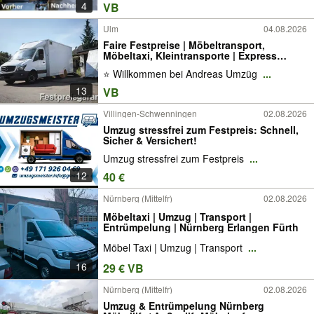
4
VB
Ulm
04.08.2026
Faire Festpreise | Möbeltransport,
Möbeltaxi, Kleintransporte | Express
Transporte mit Fahrer
⭐ Willkommen bei Andreas Umzüg
...
13
VB
Villingen-Schwenningen
02.08.2026
Umzug stressfrei zum Festpreis: Schnell,
Sicher & Versichert!
Umzug stressfrei zum Festpreis
...
12
40 €
Nürnberg (Mittelfr)
02.08.2026
Möbeltaxi | Umzug | Transport |
Entrümpelung | Nürnberg Erlangen Fürth
Möbel Taxi | Umzug | Transport
...
16
29 € VB
Nürnberg (Mittelfr)
02.08.2026
Umzug & Entrümpelung Nürnberg