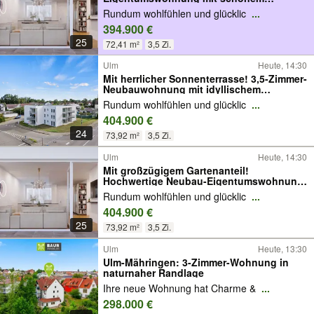
Sonnenbalkon
Rundum wohlfühlen und glücklic
...
394.900 €
25
72,41 m²
3,5 Zi.
Ulm
Heute, 14:30
Mit herrlicher Sonnenterrasse! 3,5-Zimmer-
Neubauwohnung mit idyllischem
Gartenanteil
Rundum wohlfühlen und glücklic
...
404.900 €
24
73,92 m²
3,5 Zi.
Ulm
Heute, 14:30
Mit großzügigem Gartenanteil!
Hochwertige Neubau-Eigentumswohnung
mit 3,5 Zimmern
Rundum wohlfühlen und glücklic
...
404.900 €
25
73,92 m²
3,5 Zi.
Ulm
Heute, 13:30
Ulm-Mähringen: 3-Zimmer-Wohnung in
naturnaher Randlage
Ihre neue Wohnung hat Charme &
...
298.000 €