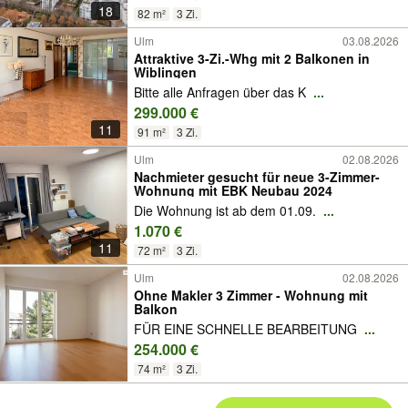
18
82 m²
3 Zi.
Ulm
03.08.2026
Attraktive 3-Zi.-Whg mit 2 Balkonen in
Wiblingen
Bitte alle Anfragen über das K
...
299.000 €
11
91 m²
3 Zi.
Ulm
02.08.2026
Nachmieter gesucht für neue 3-Zimmer-
Wohnung mit EBK Neubau 2024
Die Wohnung ist ab dem 01.09.
...
1.070 €
11
72 m²
3 Zi.
Ulm
02.08.2026
Ohne Makler 3 Zimmer - Wohnung mit
Balkon
FÜR EINE SCHNELLE BEARBEITUNG
...
254.000 €
74 m²
3 Zi.