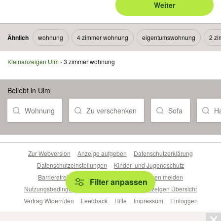
Weiter
Ähnlich
wohnung
4 zimmer wohnung
eigentumswohnung
2 z
Kleinanzeigen Ulm
3 zimmer wohnung
Beliebt in Ulm
Wohnung
Zu verschenken
Sofa
H
Zur Webversion
Anzeige aufgeben
Datenschutzerklärung
Datenschutzeinstellungen
Kinder- und Jugendschutz
Barrierefreiheitserklärung
Sicherheitslücken melden
Filter anpassen
Nutzungsbedingungen
Beliebte Suchen
Anzeigen Übersicht
Vertrag Widerrufen
Feedback
Hilfe
Impressum
Einloggen