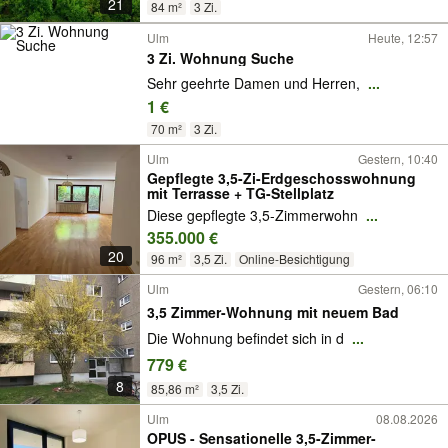
21
84 m²
3 Zi.
Ulm
Heute, 12:57
3 Zi. Wohnung Suche
Sehr geehrte Damen und Herren,
...
1 €
70 m²
3 Zi.
Ulm
Gestern, 10:40
Gepflegte 3,5-Zi-Erdgeschosswohnung
mit Terrasse + TG-Stellplatz
Diese gepflegte 3,5-Zimmerwohn
...
355.000 €
20
96 m²
3,5 Zi.
Online-Besichtigung
Ulm
Gestern, 06:10
3,5 Zimmer-Wohnung mit neuem Bad
Die Wohnung befindet sich in d
...
779 €
8
85,86 m²
3,5 Zi.
Ulm
08.08.2026
OPUS - Sensationelle 3,5-Zimmer-