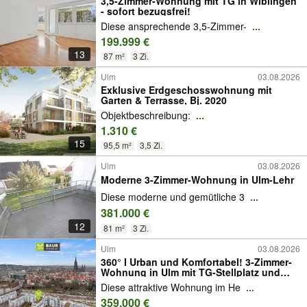
3,5-Zimmer-Wohnung mit TG in Wiblingen
- sofort bezugsfrei!
Diese ansprechende 3,5-Zimmer-
...
199.999 €
13
87 m²
3 Zi.
Ulm
03.08.2026
Exklusive Erdgeschosswohnung mit
Garten & Terrasse, Bj. 2020
Objektbeschreibung:
...
1.310 €
15
95,5 m²
3,5 Zi.
Ulm
03.08.2026
Moderne 3-Zimmer-Wohnung in Ulm-Lehr
Diese moderne und gemütliche 3
...
381.000 €
12
81 m²
3 Zi.
Ulm
03.08.2026
360° I Urban und Komfortabel! 3-Zimmer-
Wohnung in Ulm mit TG-Stellplatz und
Terrasse!
Diese attraktive Wohnung im He
...
359.000 €