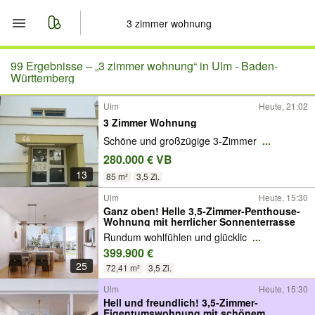
Start
99 Ergebnisse –
„3 zimmer wohnung“ in Ulm - Baden-
Württemberg
Merkliste
Ulm
Heute, 21:02
3 Zimmer Wohnung
Nachrichten
Schöne und großzügige 3-Zimmer
...
280.000 € VB
Anzeige aufgeben
13
85 m²
3,5 Zi.
Ulm
Heute, 15:30
Ganz oben! Helle 3,5-Zimmer-Penthouse-
Wohnung mit herrlicher Sonnenterrasse
Rundum wohlfühlen und glücklic
...
399.900 €
25
72,41 m²
3,5 Zi.
Ulm
Heute, 15:30
Hell und freundlich! 3,5-Zimmer-
Eigentumswohnung mit schönem