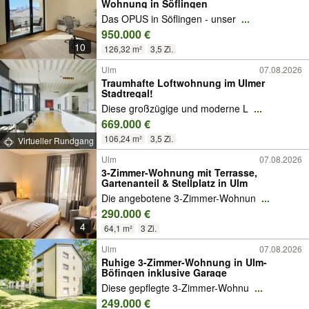
Wohnung in Söflingen
Das OPUS in Söflingen - unser
...
950.000 €
10
126,32 m²
3,5 Zi.
Ulm
07.08.2026
Traumhafte Loftwohnung im Ulmer
Stadtregal!
Diese großzügige und moderne L
...
669.000 €
106,24 m²
3,5 Zi.
Virtueller Rundgang
Ulm
07.08.2026
3-Zimmer-Wohnung mit Terrasse,
Gartenanteil & Stellplatz in Ulm
Die angebotene 3-Zimmer-Wohnun
...
290.000 €
4
64,1 m²
3 Zi.
Ulm
07.08.2026
Ruhige 3-Zimmer-Wohnung in Ulm-
Böfingen inklusive Garage
Diese gepflegte 3-Zimmer-Wohnu
...
249.000 €