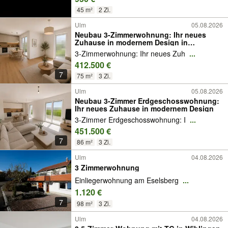
45 m²
2 Zi.
Ulm
05.08.2026
Neubau 3-Zimmerwohnung: Ihr neues
Zuhause in modernem Design in
Einsingen
3-Zimmerwohnung: Ihr neues Zuh
...
412.500 €
7
75 m²
3 Zi.
Ulm
05.08.2026
Neubau 3-Zimmer Erdgeschosswohnung:
Ihr neues Zuhause in modernem Design
3-Zimmer Erdgeschosswohnung: I
...
451.500 €
7
86 m²
3 Zi.
Ulm
04.08.2026
3 Zimmerwohnung
Einliegerwohnung am Eselsberg
...
1.120 €
7
98 m²
3 Zi.
Ulm
04.08.2026