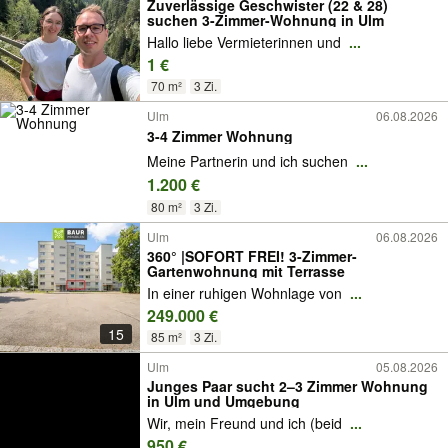
Zuverlässige Geschwister (22 & 28)
suchen 3-Zimmer-Wohnung in Ulm
Hallo liebe Vermieterinnen und
...
1 €
70 m²
3 Zi.
Ulm
06.08.2026
3-4 Zimmer Wohnung
Meine Partnerin und ich suchen
...
1.200 €
80 m²
3 Zi.
Ulm
06.08.2026
360° |SOFORT FREI! 3-Zimmer-
Gartenwohnung mit Terrasse
In einer ruhigen Wohnlage von
...
249.000 €
15
85 m²
3 Zi.
Ulm
05.08.2026
Junges Paar sucht 2–3 Zimmer Wohnung
in Ulm und Umgebung
Wir, mein Freund und ich (beid
...
950 €