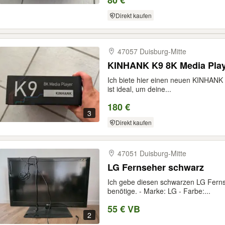
80 €
Direkt kaufen
47057 Duisburg-​Mitte
KINHANK K9 8K Media Pla
Ich biete hier einen neuen KINHANK 
ist ideal, um deine...
180 €
3
Direkt kaufen
47051 Duisburg-​Mitte
LG Fernseher schwarz
Ich gebe diesen schwarzen LG Fernse
benötige. - Marke: LG - Farbe:...
55 € VB
2