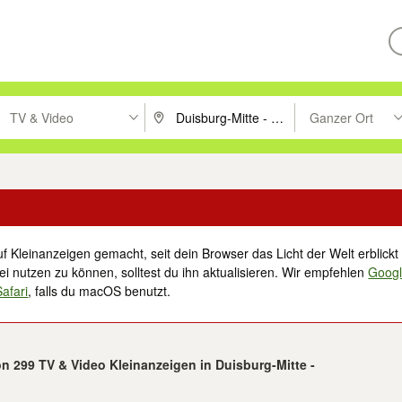
TV & Video
Ganzer Ort
ken um zu suchen, oder Vorschläge mit den Pfeiltasten nach oben/unt
PLZ oder Ort eingeben. Eingabetaste drücke
Suche im Umkreis 
f Kleinanzeigen gemacht, seit dein Browser das Licht der Welt erblickt 
i nutzen zu können, solltest du ihn aktualisieren. Wir empfehlen
Goog
Safari
, falls du macOS benutzt.
on 299 TV & Video Kleinanzeigen in Duisburg-Mitte -