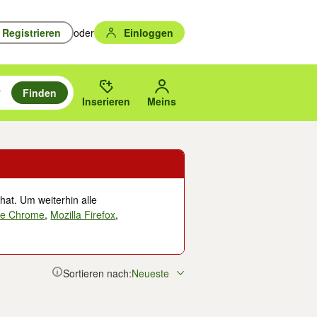
Registrieren
oder
Einloggen
Finden
en durchsuchen und mit Eingabetaste auswählen.
n um zu suchen, oder Vorschläge mit den Pfeiltasten nach oben/unten
des gewählten Orts oder PLZ.
Inserieren
Meins
hat. Um weiterhin alle
le Chrome
,
Mozilla Firefox
,
Sortieren nach:
Neueste