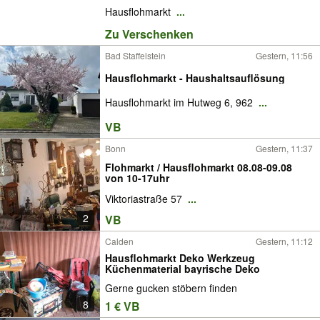
Hausflohmarkt
...
Zu Verschenken
Bad Staffelstein
Gestern, 11:56
Hausflohmarkt - Haushaltsauflösung
Hausflohmarkt im Hutweg 6, 962
...
VB
Bonn
Gestern, 11:37
Flohmarkt / Hausflohmarkt 08.08-09.08
von 10-17uhr
Viktoriastraße 57
...
2
VB
Calden
Gestern, 11:12
Hausflohmarkt Deko Werkzeug
Küchenmaterial bayrische Deko
Gerne gucken stöbern finden
8
1 € VB