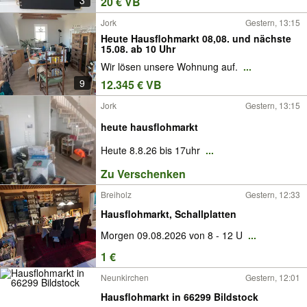
3
20 € VB
Jork
Gestern, 13:15
Heute Hausflohmarkt 08,08. und nächste
15.08. ab 10 Uhr
Wir lösen unsere Wohnung auf.
...
9
12.345 € VB
Jork
Gestern, 13:15
heute hausflohmarkt
Heute 8.8.26 bis 17uhr
...
Zu Verschenken
Breiholz
Gestern, 12:33
Hausflohmarkt, Schallplatten
Morgen 09.08.2026 von 8 - 12 U
...
1 €
Neunkirchen
Gestern, 12:01
Hausflohmarkt in 66299 Bildstock