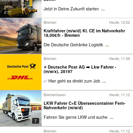
Jetzt in Deine Zukunft starten
...
Bremen
Heute, 12:02
Kraftfahrer (m/w/d) Kl. CE im Nahverkehr
18,00€/h - Bremen
Die Deutsche Getränke Logistik
...
2
Bremen
Heute, 11:39
⭐️ Deutsche Post AG ➡️ Lkw Fahrer -
(m/w/x), 28197
✅ Hier geht es direkt zum Job
...
Bremerhaven
Heute, 11:12
LKW Fahrer C+E Überseecontainer Fern-
Nahverkehr (m/w/d)
Fahren Sie gerne LKW und suche
...
7
Bremen
Heute, 11:12