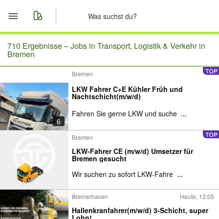
Start
710 Ergebnisse –
Jobs in Transport, Logistik & Verkehr in
Bremen
Merkliste
Bremen
LKW Fahrer C+E Kühler Früh und
Nachrichten
Nachtschicht(m/w/d)
Fahren Sie gerne LKW und suche
...
Anzeige aufgeben
6
Bremen
LKW-Fahrer CE (m/w/d) Umsetzer für
Bremen gesucht
Wir suchen zu sofort LKW-Fahre
...
Bremerhaven
Heute, 12:05
Hallenkranfahrer(m/w/d) 3-Schicht, super
Lohn!