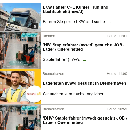
LKW Fahrer C+E Kühler Früh und
Nachtschicht(m/w/d)
Fahren Sie gerne LKW und suche
...
6
Bremen
Heute, 11:01
*HB* Staplerfahrer (m/w/d) gesucht! JOB /
Lager / Quereinstieg
Staplerfahrer (m/w/d
...
Bremerhaven
Heute, 11:00
Lageristen m/w/d gesucht in Bremerhaven
Wir suchen zum nächstmöglichen
...
Bremerhaven
Heute, 10:59
*BHV* Staplerfahrer (m/w/d) gesucht! JOB /
Lager / Quereinstieg