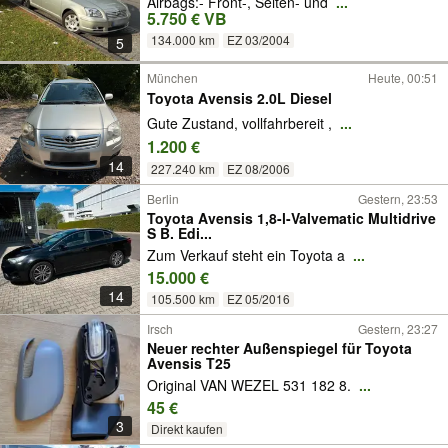
Airbags:- Front-, Seiten- und
...
5.750 € VB
134.000 km
EZ 03/2004
5
München
Heute, 00:51
Toyota Avensis 2.0L Diesel
Gute Zustand, vollfahrbereit ,
...
1.200 €
14
227.240 km
EZ 08/2006
Berlin
Gestern, 23:53
Toyota Avensis 1,8-l-Valvematic Multidrive
S B. Edi...
Zum Verkauf steht ein Toyota a
...
15.000 €
14
105.500 km
EZ 05/2016
Irsch
Gestern, 23:27
Neuer rechter Außenspiegel für Toyota
Avensis T25
Original VAN WEZEL 531 182 8.
...
45 €
3
Direkt kaufen