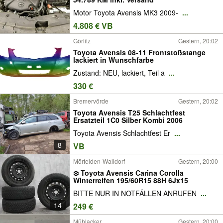
Motor Toyota Avensis MK3 2009-
...
4.808 € VB
Görlitz
Gestern, 20:02
Toyota Avensis 08-11 Frontstoßstange
lackiert in Wunschfarbe
Zustand: NEU, lackiert, Teil a
...
330 €
Bremervörde
Gestern, 20:02
Toyota Avensis T25 Schlachtfest
Ersatzteil 1C0 Silber Kombi 2006
Toyota Avensis Schlachtfest Er
...
8
VB
Mörfelden-Walldorf
Gestern, 20:00
❄️ Toyota Avensis Carina Corolla
Winterreifen 195/60R15 88H 6Jx15
BITTE NUR IN NOTFÄLLEN ANRUFEN
...
14
249 €
Mühlacker
Gestern, 20:00