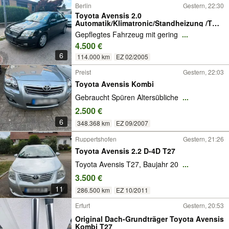
Berlin
Gestern, 22:30
Toyota Avensis 2.0
Automatik/Klimatronic/Standheizung /TÜV
NEU
Gepflegtes Fahrzeug mit gering
...
4.500 €
6
114.000 km
EZ 02/2005
Preist
Gestern, 22:03
Toyota Avensis Kombi
Gebraucht Spüren Altersübliche
...
2.500 €
6
348.368 km
EZ 09/2007
Ruppertshofen
Gestern, 21:26
Toyota Avensis 2.2 D-4D T27
Toyota Avensis T27, Baujahr 20
...
3.500 €
11
286.500 km
EZ 10/2011
Erfurt
Gestern, 20:53
Original Dach-Grundträger Toyota Avensis
Kombi T27