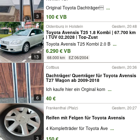
Original Toyota Dachträger
...
3
100 € VB
Oldenburg in Holstein
Gestern, 20:48
Toyota Avensis T25 1.8 Kombi | 67.700 km
| TÜV 02,2028 | Top-Zust
Toyota Avensis T25 Kombi 2.0 B
...
6.290 € VB
13
68.000 km
EZ 06/2004
Cottbus
Gestern, 20:36
Dachträger/ Querträger für Toyota Avensis
T27 Wagon ab 2009-2018
Ich kaufe hier ein Orginal kom
...
6
40 €
Frankenthal (Pfalz)
Gestern, 20:27
Reifen mit Felgen für Toyota Avensis
4 Kompletträder für Toyota Ave
...
3
150 €