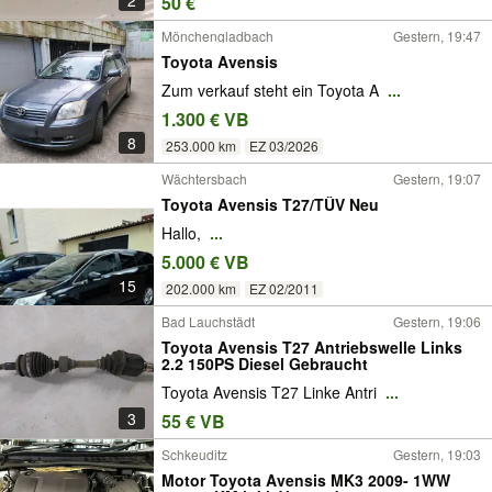
2
50 €
Mönchengladbach
Gestern, 19:47
Toyota Avensis
Zum verkauf steht ein Toyota A
...
1.300 € VB
8
253.000 km
EZ 03/2026
Wächtersbach
Gestern, 19:07
Toyota Avensis T27/TÜV Neu
Hallo,
...
5.000 € VB
15
202.000 km
EZ 02/2011
Bad Lauchstädt
Gestern, 19:06
Toyota Avensis T27 Antriebswelle Links
2.2 150PS Diesel Gebraucht
Toyota Avensis T27 Linke Antri
...
3
55 € VB
Schkeuditz
Gestern, 19:03
Motor Toyota Avensis MK3 2009- 1WW