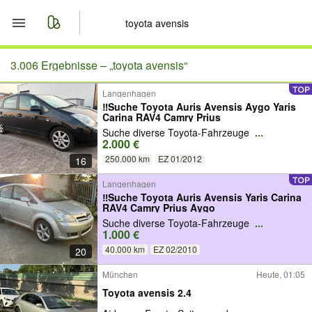
Start
3.006 Ergebnisse –
„toyota avensis“
Langenhagen
Merkliste
‼️Suche Toyota Auris Avensis Aygo Yaris
Carina RAV4 Camry Prius
Nachrichten
Suche diverse Toyota-Fahrzeuge
...
2.000 €
250.000 km
EZ 01/2012
16
Anzeige aufgeben
Langenhagen
‼️Suche Toyota Auris Avensis Yaris Carina
RAV4 Camry Prius Aygo
Suche diverse Toyota-Fahrzeuge
...
1.000 €
40.000 km
EZ 02/2010
20
München
Heute, 01:05
Toyota avensis 2.4