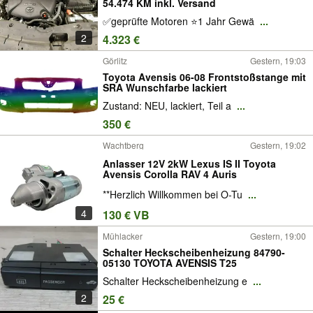
54.474 KM inkl. Versand
✅geprüfte Motoren ⭐1 Jahr Gewä
...
2
4.323 €
Görlitz
Gestern, 19:03
Toyota Avensis 06-08 Frontstoßstange mit
SRA Wunschfarbe lackiert
Zustand: NEU, lackiert, Teil a
...
350 €
Wachtberg
Gestern, 19:02
Anlasser 12V 2kW Lexus IS II Toyota
Avensis Corolla RAV 4 Auris
**Herzlich Willkommen bei O-Tu
...
4
130 € VB
Mühlacker
Gestern, 19:00
Schalter Heckscheibenheizung 84790-
05130 TOYOTA AVENSIS T25
Schalter Heckscheibenheizung e
...
2
25 €