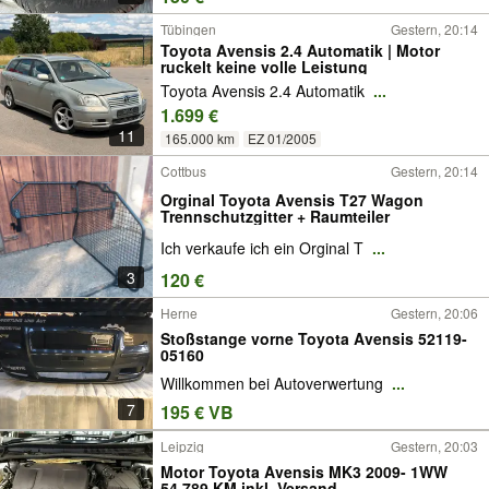
Tübingen
Gestern, 20:14
Toyota Avensis 2.4 Automatik | Motor
ruckelt keine volle Leistung
Toyota Avensis 2.4 Automatik
...
1.699 €
11
165.000 km
EZ 01/2005
Cottbus
Gestern, 20:14
Orginal Toyota Avensis T27 Wagon
Trennschutzgitter + Raumteiler
Ich verkaufe ich ein Orginal T
...
3
120 €
Herne
Gestern, 20:06
Stoßstange vorne Toyota Avensis 52119-
05160
Willkommen bei Autoverwertung
...
7
195 € VB
Leipzig
Gestern, 20:03
Motor Toyota Avensis MK3 2009- 1WW
54.789 KM inkl. Versand