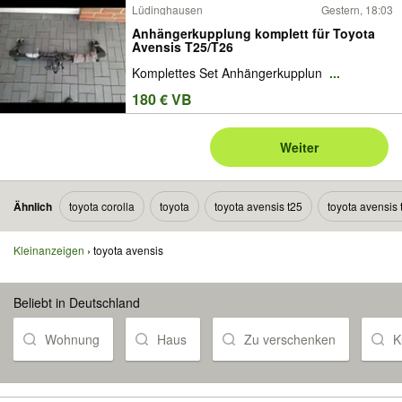
Lüdinghausen
Gestern, 18:03
Anhängerkupplung komplett für Toyota
Avensis T25/T26
Komplettes Set Anhängerkupplun
...
180 € VB
Weiter
Ähnlich
toyota corolla
toyota
toyota avensis t25
toyota avensis 
Kleinanzeigen
toyota avensis
Beliebt in Deutschland
Wohnung
Haus
Zu verschenken
K