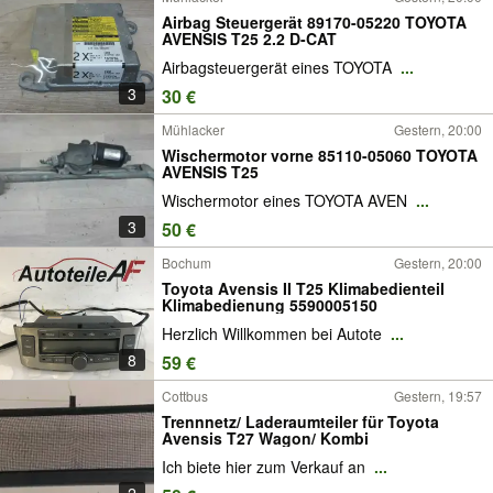
Airbag Steuergerät 89170-05220 TOYOTA
AVENSIS T25 2.2 D-CAT
Airbagsteuergerät eines TOYOTA
...
3
30 €
Mühlacker
Gestern, 20:00
Wischermotor vorne 85110-05060 TOYOTA
AVENSIS T25
Wischermotor eines TOYOTA AVEN
...
3
50 €
Bochum
Gestern, 20:00
Toyota Avensis II T25 Klimabedienteil
Klimabedienung 5590005150
Herzlich Willkommen bei Autote
...
8
59 €
Cottbus
Gestern, 19:57
Trennnetz/ Laderaumteiler für Toyota
Avensis T27 Wagon/ Kombi
Ich biete hier zum Verkauf an
...