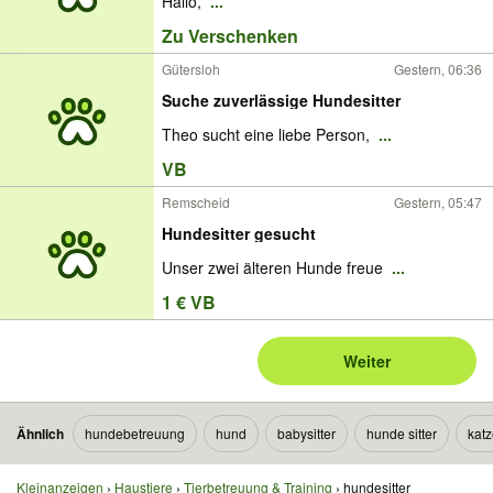
Hallo,
...
Zu Verschenken
Gütersloh
Gestern, 06:36
Suche zuverlässige Hundesitter
Theo sucht eine liebe Person,
...
VB
Remscheid
Gestern, 05:47
Hundesitter gesucht
Unser zwei älteren Hunde freue
...
1 € VB
Weiter
Ähnlich
hundebetreuung
hund
babysitter
hunde sitter
katz
Kleinanzeigen
Haustiere
Tierbetreuung & Training
hundesitter