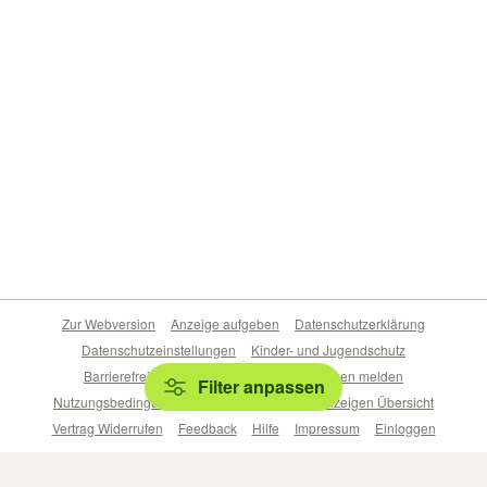
Zur Webversion
Anzeige aufgeben
Datenschutzerklärung
Datenschutzeinstellungen
Kinder- und Jugendschutz
Barrierefreiheitserklärung
Sicherheitslücken melden
Filter anpassen
Nutzungsbedingungen
Beliebte Suchen
Anzeigen Übersicht
Vertrag Widerrufen
Feedback
Hilfe
Impressum
Einloggen