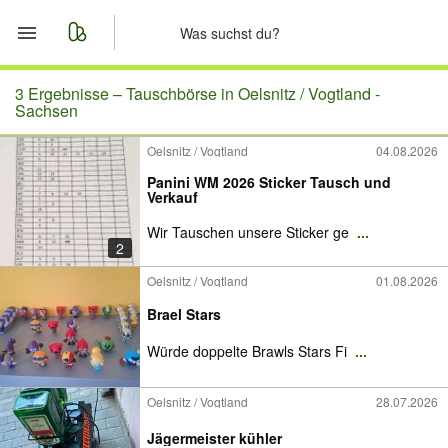
Start
3 Ergebnisse –
Tauschbörse in Oelsnitz / Vogtland -
Sachsen
Merkliste
Oelsnitz / Vogtland
04.08.2026
Panini WM 2026 Sticker Tausch und
Nachrichten
Verkauf
Wir Tauschen unsere Sticker ge
...
Anzeige aufgeben
2
Oelsnitz / Vogtland
01.08.2026
Brael Stars
Würde doppelte Brawls Stars Fi
...
Oelsnitz / Vogtland
28.07.2026
Jägermeister kühler