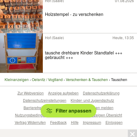
Hof (Saale)
01.08.2026
Holzstempel - zu verschenken
Hof (Saale)
Heute, 13:35
tausche drehbare Kinder Standtafel +++
gebraucht +++
Kleinanzeigen
Oelsnitz / Vogtland
Verschenken & Tauschen
Tauschen
Zur Webversion
Anzeige aufgeben
Datenschutzerklärung
Datenschutzeinstellungen
Kinder- und Jugendschutz
Barrierefreiheitserklärung
Sicherheitslücken melden
Filter anpassen
Nutzungsbedingungen
Beliebte Suchen
Anzeigen Übersicht
Vertrag Widerrufen
Feedback
Hilfe
Impressum
Einloggen