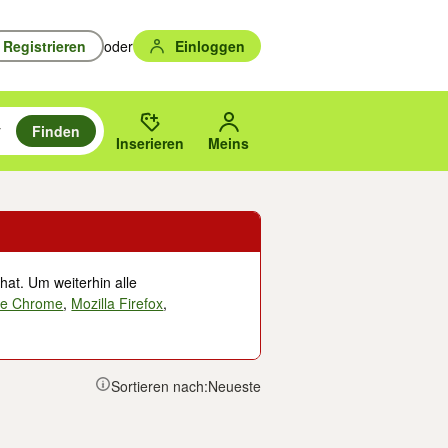
Registrieren
oder
Einloggen
Finden
en durchsuchen und mit Eingabetaste auswählen.
n um zu suchen, oder Vorschläge mit den Pfeiltasten nach oben/unten
des gewählten Orts oder PLZ.
Inserieren
Meins
hat. Um weiterhin alle
le Chrome
,
Mozilla Firefox
,
Sortieren nach:
Neueste