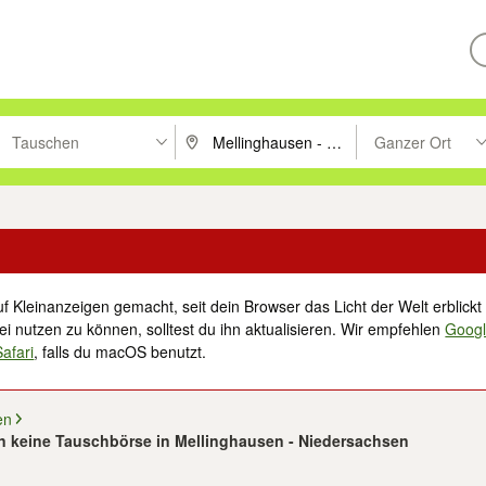
Tauschen
Ganzer Ort
ken um zu suchen, oder Vorschläge mit den Pfeiltasten nach oben/unt
PLZ oder Ort eingeben. Eingabetaste drücke
Suche im Umkreis 
f Kleinanzeigen gemacht, seit dein Browser das Licht der Welt erblickt 
i nutzen zu können, solltest du ihn aktualisieren. Wir empfehlen
Goog
Safari
, falls du macOS benutzt.
en
n keine Tauschbörse in Mellinghausen - Niedersachsen