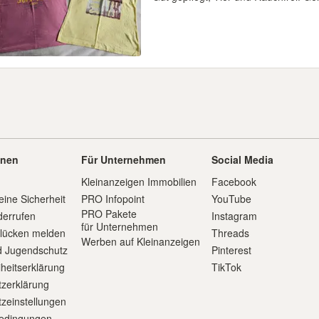
onen
Für Unternehmen
Social Media
Kleinanzeigen Immobilien
Facebook
eine Sicherheit
PRO Infopoint
YouTube
PRO Pakete
derrufen
Instagram
für Unternehmen
slücken melden
Threads
Werben auf Kleinanzeigen
d Jugendschutz
Pinterest
iheitserklärung
TikTok
zerklärung
zeinstellungen
edingungen